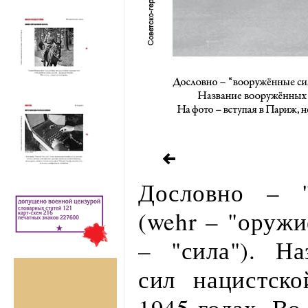
Дословно – "
(wehr – "оружи
– "сила"). Н
сил нацистск
1945 годах. Во