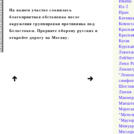
Иваны
Ил-2
На вашем участке сложилась
Иран
благоприятная обстановка после
Катюш
окружения группировки противника под
Комисс
Красна
Белостоком. Прорвите оборону русских и
Красная
откройте дорогу на Москву.
Кулак
Курская
Левита
Лейбшт
Лени Р
Ленинг
"Ленин
симфон
Шостак
Линия
Маннер
Маншт
Маресь
"Матил
"Маузе
Мемуа
Мессер