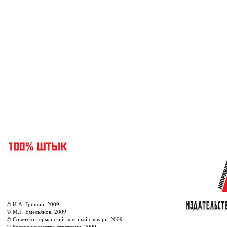
© И.А. Гришин, 2009
© М.Г. Емельянов, 2009
© Советско-германский военный словарь, 2009
© Боевое искусство стратегии, 2009