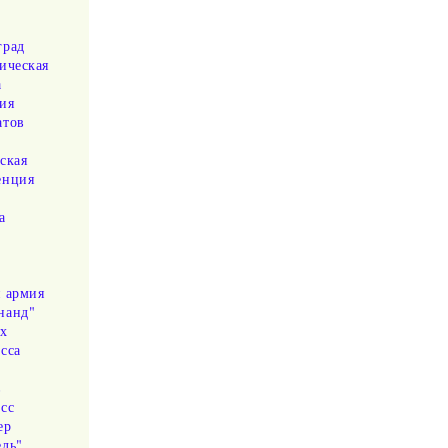
град
ическая
а
ия
атов
ская
енция
а
я армия
нанд"
х
сса
в
сс
ер
ель"