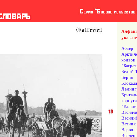
Алфав
указат
Абвер
Арктич
конвои
"Багра
Белый 
Берия
Блокад
Ленинг
Бригад
корпус
"Вальте
Василе
Васили
Ватник
Вервол
Верден