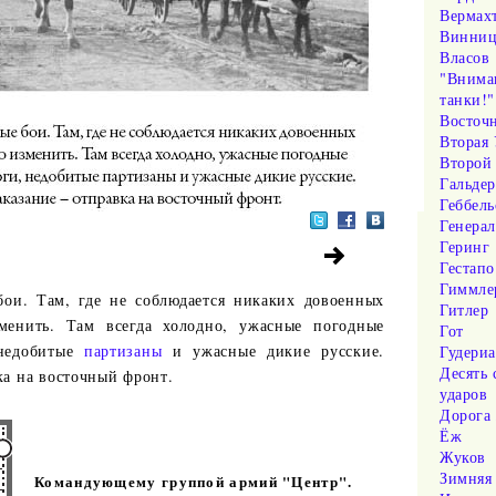
Вермах
Винниц
Власов
"Внима
танки!"
Восточ
Вторая 
Второй
Гальде
Геббель
Генера
Геринг
Гестапо
Гиммле
бои. Там, где не соблюдается никаких довоенных
Гитлер
менить. Там всегда холодно, ужасные погодные
Гот
 недобитые
партизаны
и ужасные дикие русские.
Гудери
Десять 
ка на восточный фронт.
ударов
Дорога
Ёж
Жуков
Зимняя 
Командующему группой армий "Центр".