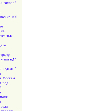
я голова"
р
овские 100
ое
ние
ательная
дело
"
верфер
у назад!"
е ведьмы"
а
а Москвы
а под
й
а
ополя
а
града
Суворова