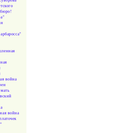
тского
бюро!
ра"
ан
арбаросса"
ленная
вная
я
ы
ая война
фен
-мать
овский
ка
ная война
платочек
"