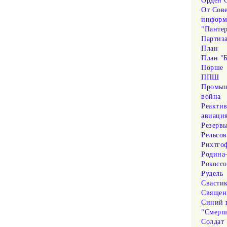
От Сове
информ
"Панте
Партиз
План
План "Б
Порше
ППШ
Промыш
война
Реакти
авиаци
Резерв
Рельсов
Рихтго
Родина
Рокосс
Рудель
Свасти
Священ
Синий 
"Смерш
Солдат