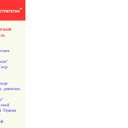
итный
ель
еские
тион"
Тигр
а
рада
ы, дивизии,
а
р"
вский
й Тёркин
ьф