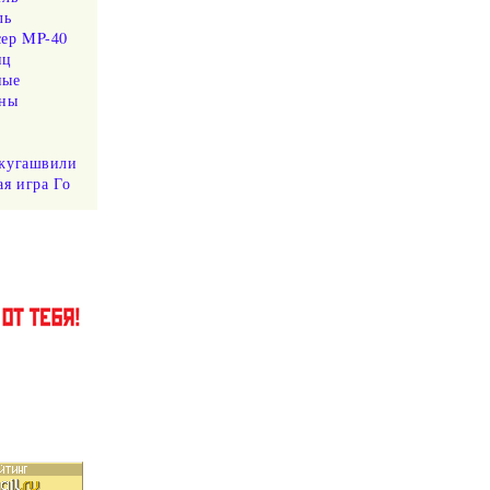
ль
ер MP-40
иц
ные
оны
жугашвили
я игра Го