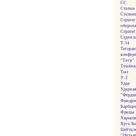
СС
Сталин
Сталин
Стратег
оборон
Стратег
Судопл
T-34
Тегеран
конфер
"Тигр"
Тушёнк
Тыл
У-2
Удар
Ударна
"Ферди
Фридри
Барбаро
Фрицы
Харько
Хуго Бо
Цейтцл
"Цитад