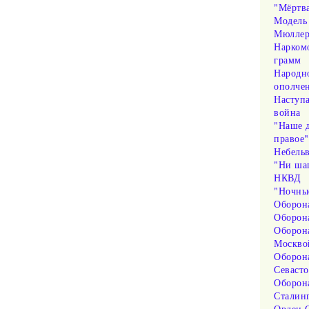
"Мёртва
Модель
Мюлле
Нарком
грамм
Народн
ополче
Наступ
война
"Наше 
правое
Небель
"Ни шаг
НКВД
"Ночны
Оборон
Оборон
Оборон
Москво
Оборон
Севаст
Оборон
Сталин
Орден 