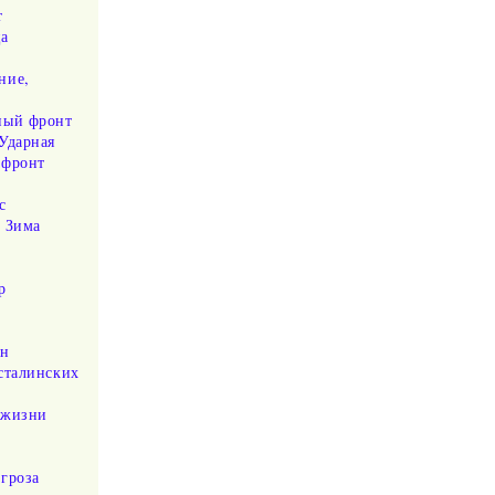
т
а
ние,
ный фронт
Ударная
 фронт
р
с
л Зима
р
ан
сталинских
 жизни
гроза