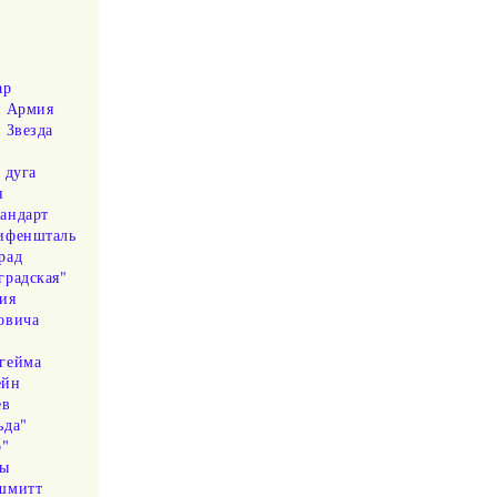
а
ар
я Армия
 Звезда
 дуга
н
андарт
ифеншталь
рад
градская"
ия
овича
гейма
ейн
ев
ьда"
р"
ры
шмитт