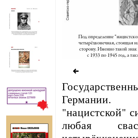
Государственн
Германии. 
"нацистской" с
любая сва
четырёхконечна