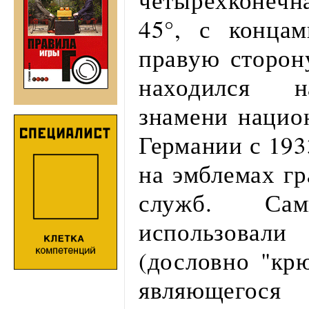
45°, с конца
правую сторон
находился н
знамени нацио
Германии с 193
на эмблемах г
служб. Са
использовали
(дословно "крю
являющегося