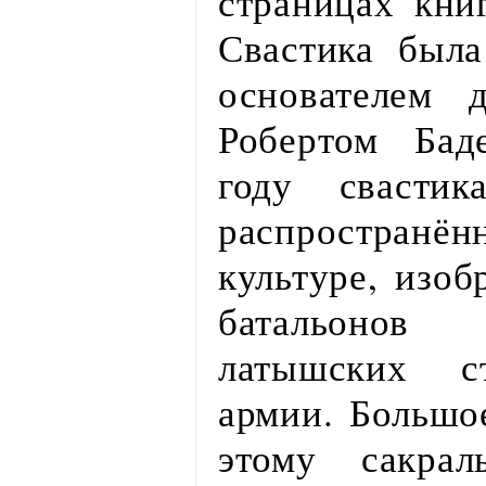
страницах кни
Свастика была
основателем 
Робертом Бад
году свастик
распростран
культуре, изоб
батальонов
латышских ст
армии. Большо
этому сакрал