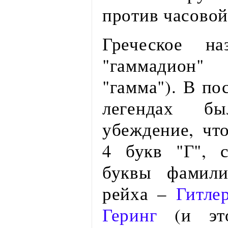
против часовой
Греческое на
"гаммадион
"гамма"). В по
легендах бы
убеждение, что
4 букв "Г", 
буквы фамили
рейха –
Гитле
Геринг
(и это