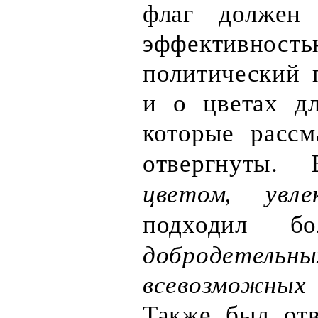
флаг должен 
эффектив
политический 
и о цветах дл
которые рассм
отвергнуты
цветом, увл
подходил 
добродетельн
всевозможны
Также был отв