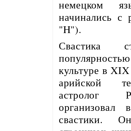
немецком я
начинались с 
"H").
Свастика ст
популярност
культуре в XIX
арийской те
астролог 
организовал 
свастики. О