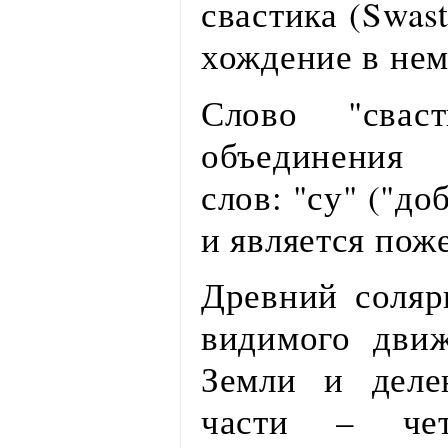
свастика (Swas
хождение в нем
Слово "свас
объединения 
слов: "су" ("до
и является пож
Древний соляр
видимого дви
Земли и деле
части – чет