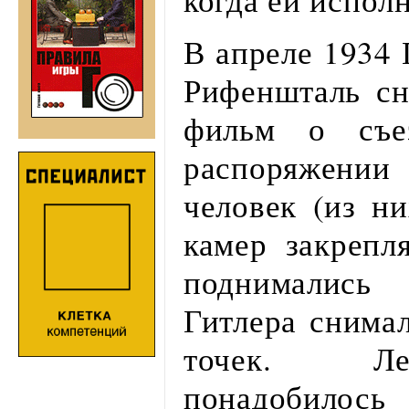
В апреле 1934 
Рифеншталь сн
фильм о съ
распоряжени
человек (из ни
камер закрепл
поднималис
Гитлера снимал
точек. Ле
понадобилось