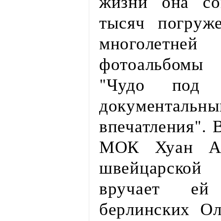
жизни она со
тысяч погруже
многолетн
фотоальбомы 
"Чудо под 
документальн
впечатления". 
МОК Хуан Ан
швейцарской 
вручает ей
берлинских О